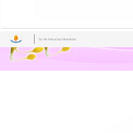
by Mr.Aekachai Muenkhat