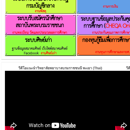
วีดีโอแนะนำวิทยาลัยพยาบาลบรมราชชนนี พะเยา (Thai)
วี