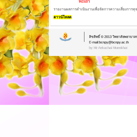
รายงานผลการดำเนินงานเพื่อจัดการความเสี่ยงการท
ดาวน์โหลด
ลิขสิทธิ์ © 2013 วิทยาลัยพยาบาล
E-mail:bcnpy@bcnpy.ac.th
by Mr.Aekachai Muenkhat