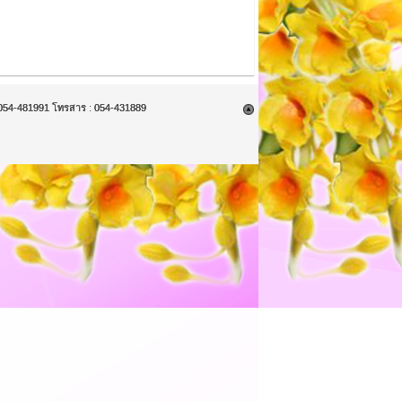
9, 054-481991 โทรสาร : 054-431889