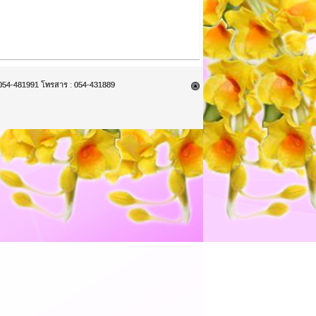
9, 054-481991 โทรสาร : 054-431889