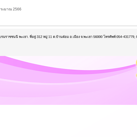
งบประมาณ 2566
บรมราชชนนี พะเยา. ที่อยู่ 312 หมู่ 11 ต.บ้านต๋อม อ.เมือง จ.พะเยา 56000 โทรศัพท์:054-43177