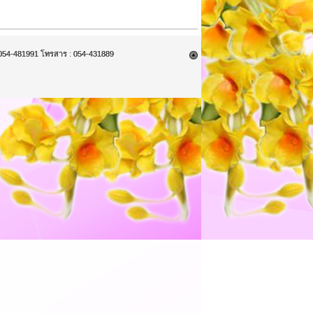
9, 054-481991 โทรสาร : 054-431889