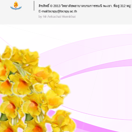
ลิขสิทธิ์ © 2013 วิทยาลัยพยาบาลบรมราชชนนี พะเยา. ที่อยู่ 312 หม
E-mail:bcnpy@bcnpy.ac.th
by Mr.Aekachai Muenkhat