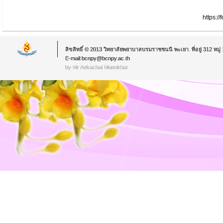
https:
ลิขสิทธิ์ © 2013 วิทยาลัยพยาบาลบรมราชชนนี พะเยา. ที่อยู่ 312 หม
E-mail:bcnpy@bcnpy.ac.th
by Mr.Aekachai Muenkhat