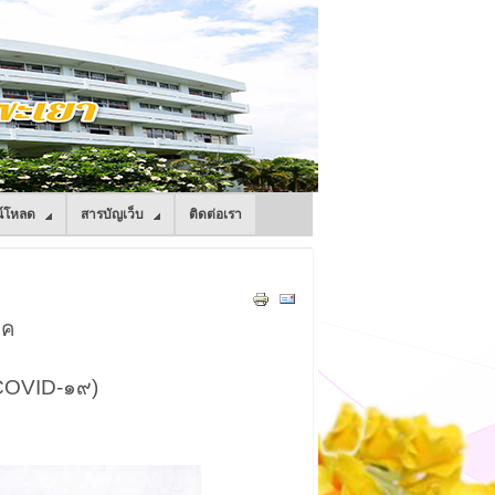
์โหลด
สารบัญเว็บ
ติดต่อเรา
าค
(COVID-๑๙)