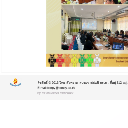
ลิขสิทธิ์ © 2013 วิทยาลัยพยาบาลบรมราชชนนี พะเยา. ที่อยู่ 312 หม
E-mail:bcnpy@bcnpy.ac.th
by Mr.Aekachai Muenkhat