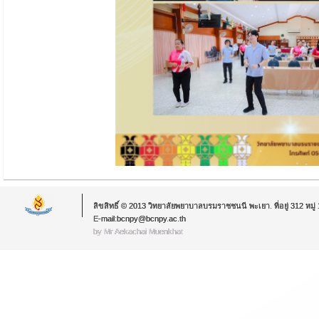
ลิขสิทธิ์ © 2013 วิทยาลัยพยาบาลบรมราชชนนี พะเยา. ที่อยู่ 312 หม
E-mail:bcnpy@bcnpy.ac.th
by Mr.Aekachai Muenkhat