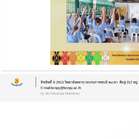
ลิขสิทธิ์ © 2013 วิทยาลัยพยาบาลบรมราชชนนี พะเยา. ที่อยู่ 312 หม
E-mail:bcnpy@bcnpy.ac.th
by Mr.Aekachai Muenkhat