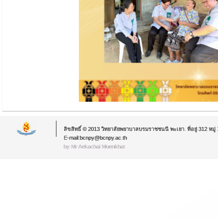
ลิขสิทธิ์ © 2013 วิทยาลัยพยาบาลบรมราชชนนี พะเยา. ที่อยู่ 312 หม
E-mail:bcnpy@bcnpy.ac.th
by Mr.Aekachai Muenkhat