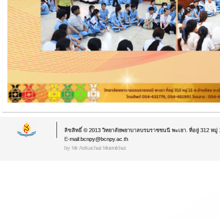
ลิขสิทธิ์ © 2013 วิทยาลัยพยาบาลบรมราชชนนี พะเยา. ที่อยู่ 312 หม
E-mail:bcnpy@bcnpy.ac.th
by Mr.Aekachai Muenkhat