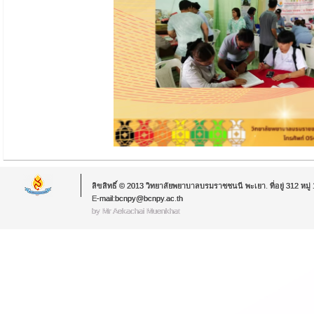
ลิขสิทธิ์ © 2013 วิทยาลัยพยาบาลบรมราชชนนี พะเยา. ที่อยู่ 312 หม
E-mail:bcnpy@bcnpy.ac.th
by Mr.Aekachai Muenkhat