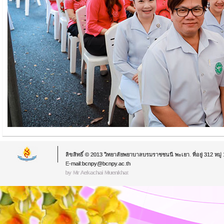
ลิขสิทธิ์ © 2013 วิทยาลัยพยาบาลบรมราชชนนี พะเยา. ที่อยู่ 312 หม
E-mail:bcnpy@bcnpy.ac.th
by Mr.Aekachai Muenkhat