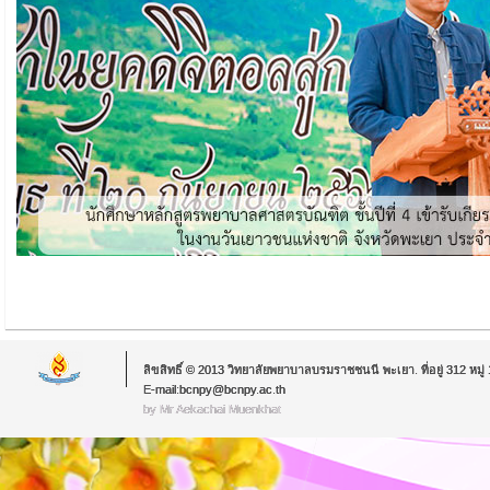
ลิขสิทธิ์ © 2013 วิทยาลัยพยาบาลบรมราชชนนี พะเยา. ที่อยู่ 312 หม
E-mail:bcnpy@bcnpy.ac.th
by Mr.Aekachai Muenkhat