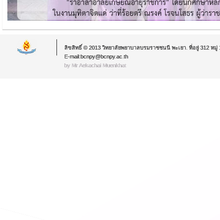
ลิขสิทธิ์ © 2013 วิทยาลัยพยาบาลบรมราชชนนี พะเยา. ที่อยู่ 312 หม
E-mail:bcnpy@bcnpy.ac.th
by Mr.Aekachai Muenkhat