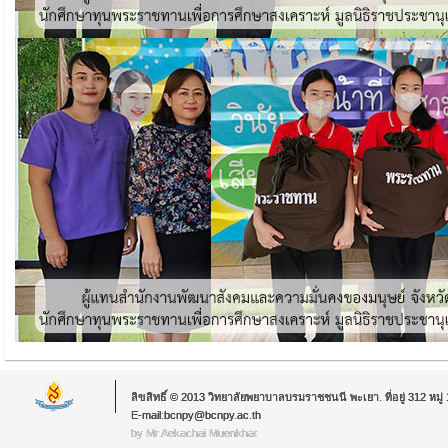
ลิขสิทธิ์ © 2013 วิทยาลัยพยาบาลบรมราชชนนี พะเยา. ที่อยู่ 312 หม
E-mail:bcnpy@bcnpy.ac.th
by Mr.Aekachai Muenkhat