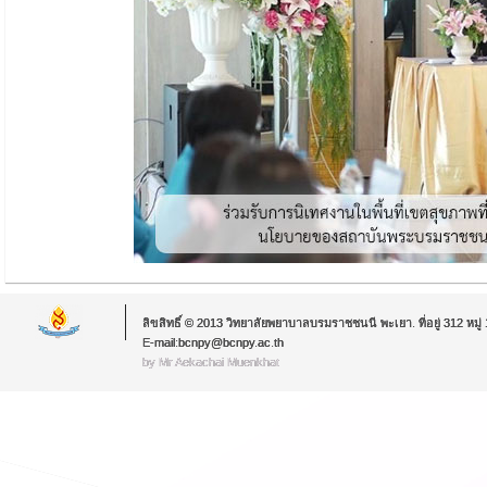
ลิขสิทธิ์ © 2013 วิทยาลัยพยาบาลบรมราชชนนี พะเยา. ที่อยู่ 312 หม
E-mail:bcnpy@bcnpy.ac.th
by Mr.Aekachai Muenkhat