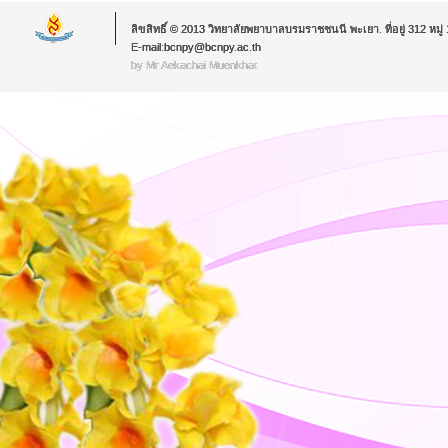
ลิขสิทธิ์ © 2013 วิทยาลัยพยาบาลบรมราชชนนี พะเยา. ที่อยู่ 312 หม
E-mail:bcnpy@bcnpy.ac.th
by Mr.Aekachai Muenkhat