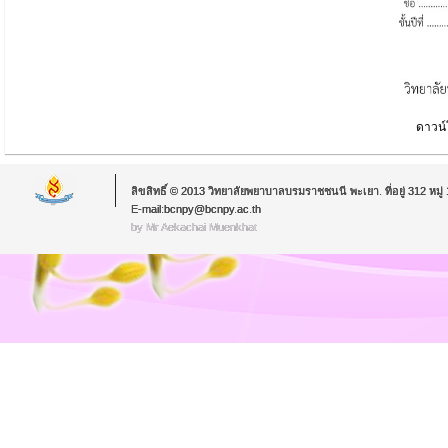
ดาวน
ลิขสิทธิ์ © 2013 วิทยาลัยพยาบาลบรมราชชนนี พะเยา. ที่อยู่ 312 หม
E-mail:bcnpy@bcnpy.ac.th
by Mr.Aekachai Muenkhat