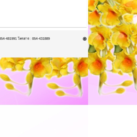
9, 054-481991 โทรสาร : 054-431889