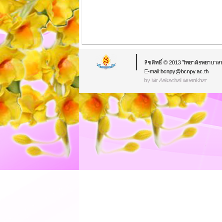
ลิขสิทธิ์ © 2013 วิทยาลัยพยาบาล
E-mail:bcnpy@bcnpy.ac.th
by Mr.Aekachai Muenkhat