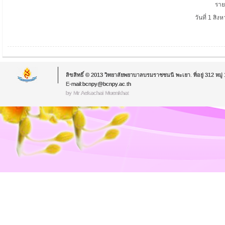
รา
วันที่ 1 สิง
ลิขสิทธิ์ © 2013 วิทยาลัยพยาบาลบรมราชชนนี พะเยา. ที่อยู่ 312 หม
E-mail:bcnpy@bcnpy.ac.th
by Mr.Aekachai Muenkhat