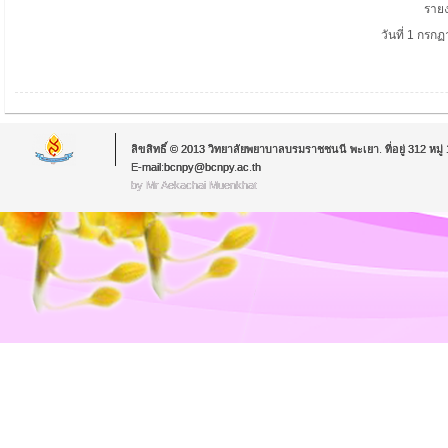
ราย
วันที่ 1
กรกฏ
ลิขสิทธิ์ © 2013 วิทยาลัยพยาบาลบรมราชชนนี พะเยา. ที่อยู่ 312 หม
E-mail:bcnpy@bcnpy.ac.th
by Mr.Aekachai Muenkhat