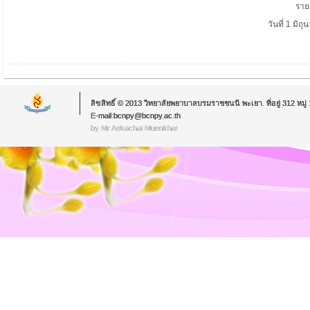
ราย
วันที่ 1 มิถ
ลิขสิทธิ์ © 2013 วิทยาลัยพยาบาลบรมราชชนนี พะเยา. ที่อยู่ 312 หม
E-mail:bcnpy@bcnpy.ac.th
by Mr.Aekachai Muenkhat