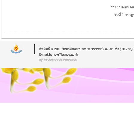
รายงานงบทดลอ
วันที่ 1
กรกฎ
ลิขสิทธิ์ © 2013 วิทยาลัยพยาบาลบรมราชชนนี พะเยา. ที่อยู่ 312 หม
E-mail:bcnpy@bcnpy.ac.th
by Mr.Aekachai Muenkhat