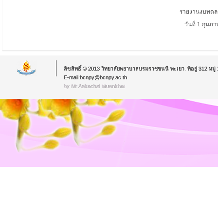
รายงานงบทดลอง
วันที่ 1 กุมภา
ลิขสิทธิ์ © 2013 วิทยาลัยพยาบาลบรมราชชนนี พะเยา. ที่อยู่ 312 หม
E-mail:bcnpy@bcnpy.ac.th
by Mr.Aekachai Muenkhat