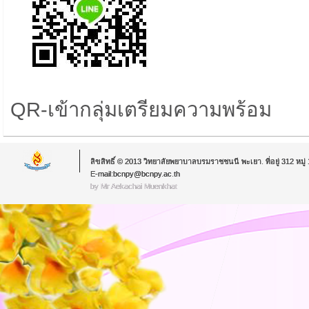
QR-เข้ากลุ่มเตรียมความพร้อม
ลิขสิทธิ์ © 2013 วิทยาลัยพยาบาลบรมราชชนนี พะเยา. ที่อยู่ 312 หม
E-mail:bcnpy@bcnpy.ac.th
by Mr.Aekachai Muenkhat