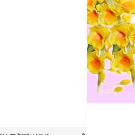
9, 054-481991 โทรสาร : 054-431889