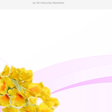
by Mr.Aekachai Muenkhat