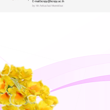
E-mail:bcnpy@bcnpy.ac.th
by Mr.Aekachai Muenkhat