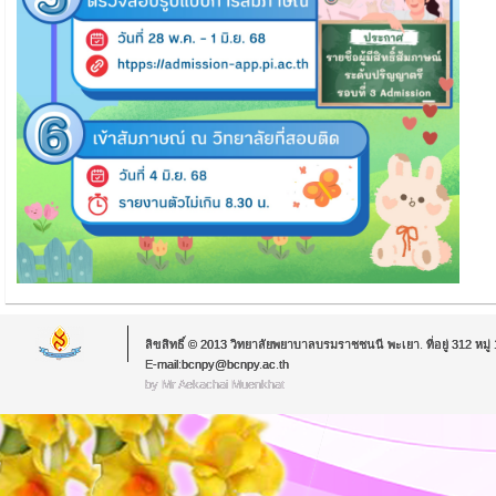
ลิขสิทธิ์ © 2013 วิทยาลัยพยาบาลบรมราชชนนี พะเยา. ที่อยู่ 312 หม
E-mail:bcnpy@bcnpy.ac.th
by Mr.Aekachai Muenkhat