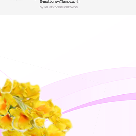
E-mail:bcnpy@bcnpy.ac.th
by Mr.Aekachai Muenkhat