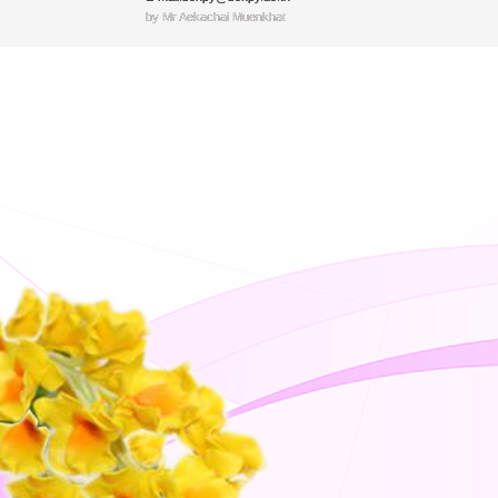
by Mr.Aekachai Muenkhat