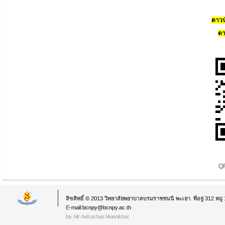
ดาวน
ดา
QR
ลิขสิทธิ์ © 2013 วิทยาลัยพยาบาลบรมราชชนนี พะเยา. ที่อยู่ 312 หม
E-mail:bcnpy@bcnpy.ac.th
by Mr.Aekachai Muenkhat