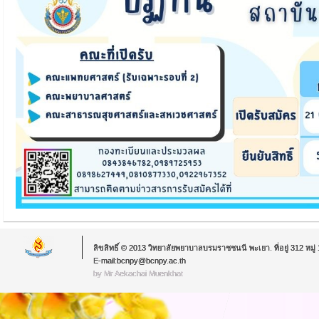
ลิขสิทธิ์ © 2013 วิทยาลัยพยาบาลบรมราชชนนี พะเยา. ที่อยู่ 312 หม
E-mail:bcnpy@bcnpy.ac.th
by Mr.Aekachai Muenkhat