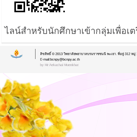
ไลน์สำหรับนักศึกษาเข้ากลุ่มเพื่อ
ลิขสิทธิ์ © 2013 วิทยาลัยพยาบาลบรมราชชนนี พะเยา. ที่อยู่ 312 หม
E-mail:bcnpy@bcnpy.ac.th
by Mr.Aekachai Muenkhat