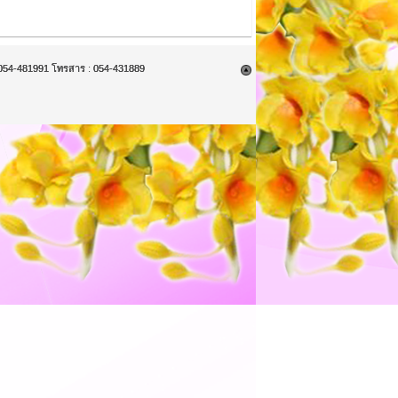
9, 054-481991 โทรสาร : 054-431889