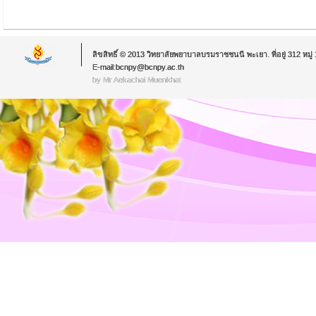
ลิขสิทธิ์ © 2013 วิทยาลัยพยาบาลบรมราชชนนี พะเยา. ที่อยู่ 312 หม
E-mail:bcnpy@bcnpy.ac.th
by Mr.Aekachai Muenkhat