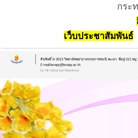
กระท
เว็บประชาสัมพันธ์
ลิขสิทธิ์ © 2013 วิทยาลัยพยาบาลบรมราชชนนี พะเยา. ที่อยู่ 312 หม
E-mail:bcnpy@bcnpy.ac.th
by Mr.Aekachai Muenkhat