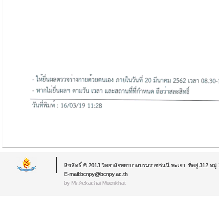
ลิขสิทธิ์ © 2013 วิทยาลัยพยาบาลบรมราชชนนี พะเยา. ที่อยู่ 312 หม
E-mail:bcnpy@bcnpy.ac.th
by Mr.Aekachai Muenkhat