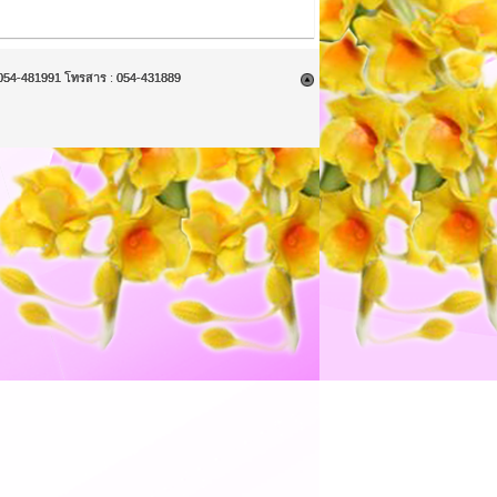
9, 054-481991 โทรสาร : 054-431889