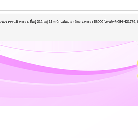
บรมราชชนนี พะเยา. ที่อยู่ 312 หมู่ 11 ต.บ้านต๋อม อ.เมือง จ.พะเยา 56000 โทรศัพท์:054-43177