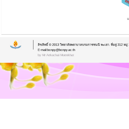
แ
ลิขสิทธิ์ © 2013 วิทยาลัยพยาบาลบรมราชชนนี พะเยา. ที่อยู่ 312 หม
E-mail:bcnpy@bcnpy.ac.th
by Mr.Aekachai Muenkhat