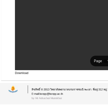
Download
ลิขสิทธิ์ © 2013 วิทยาลัยพยาบาลบรมราชชนนี พะเยา. ที่อยู่ 312 หม
E-mail:bcnpy@bcnpy.ac.th
by Mr.Aekachai Muenkhat