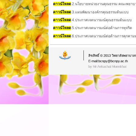
ดาวน์โหลด
2.นโยบายหน่วยงานคุณธรรม คณะพยาบาล
ดาวน์โหลด
3.แผนพัฒนาองค์กรคุณธรรมต้นแบบ
ดาวน์โหลด
4
.ประกาศเจตนารมณ์คุณธรรมต้นแบบ
ดาวน์โหลด
5.ประกาศเจตนารมณ์ต่อต้านการทุจริต
ดาวน์โหลด
6.ประกาศเจตนารมณ์ต่อต้านการคุกคาม
ลิขสิทธิ์ © 2013 วิทยาลัยพยาบาล
E-mail:bcnpy@bcnpy.ac.th
by Mr.Aekachai Muenkhat