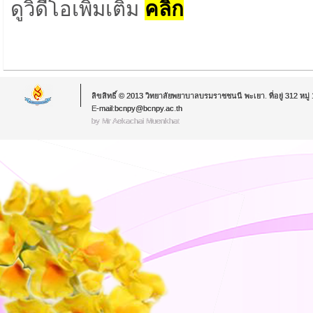
ดูวิดีโอเพิ่มเติม
คลิ๊ก
ลิขสิทธิ์ © 2013 วิทยาลัยพยาบาลบรมราชชนนี พะเยา. ที่อยู่ 312 หม
E-mail:bcnpy@bcnpy.ac.th
by Mr.Aekachai Muenkhat