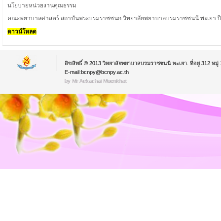
นโยบายหน่วยงานคุณธรรม
คณะพยาบาลศาสตร์ สถาบันพระบรมราชชนก วิทยาลัยพยาบาลบรมราชชนนี พะเยา 
ดาวน์โหลด
ลิขสิทธิ์ © 2013 วิทยาลัยพยาบาลบรมราชชนนี พะเยา. ที่อยู่ 312 หม
E-mail:bcnpy@bcnpy.ac.th
by Mr.Aekachai Muenkhat