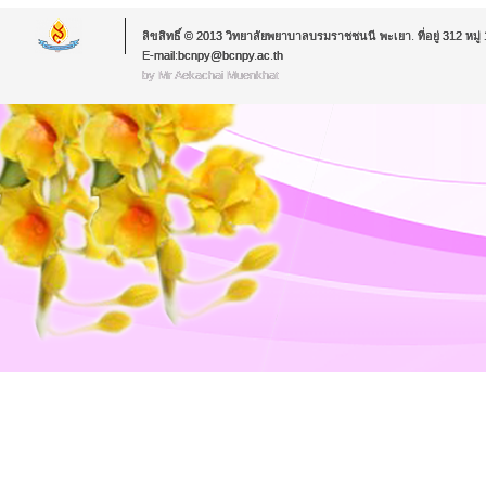
ลิขสิทธิ์ © 2013 วิทยาลัยพยาบาลบรมราชชนนี พะเยา. ที่อยู่ 312 หม
E-mail:bcnpy@bcnpy.ac.th
by Mr.Aekachai Muenkhat